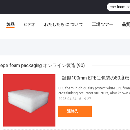
製品
ビデオ
わたしたち に つい て
工場 ツアー
品質
epe foam packaging オンライン製造
(90)
証拠100mm EPEに包装の8
EPE foam: high quality protect white EPE foa
crosslinking obturator structure, also known 
2025-04-24 16:19:27
連絡先