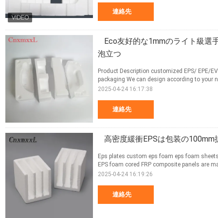
連絡先
Eco友好的な1mmのライト級選
泡立つ
Product Description customized EPS/ EPE/E
packaging We can design according to your ne
2025-04-24 16:17:38
連絡先
高密度緩衝EPSは包装の100m
Eps plates custom eps foam eps foam sheets i
EPS foam cored FRP composite panels are ma
2025-04-24 16:19:26
連絡先