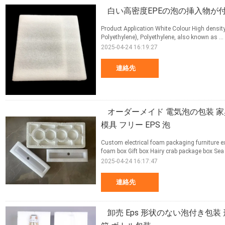
白い高密度EPEの泡の挿入物が
Product Application White Colour High densit
Polyethylene), Polyethylene, also known as ...
2025-04-24 16:19:27
連絡先
オーダーメイド 電気泡の包装 家
模具 フリー EPS 泡
Custom electrical foam packaging furniture e
foam box Gift box Hairy crab package box Sea 
2025-04-24 16:17:47
連絡先
卸売 Eps 形状のない泡付き包