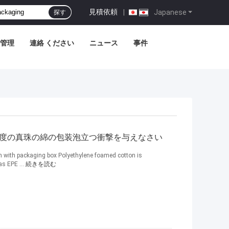
見積依頼
|
Japanese
探す
管理
連絡 ください
ニュース
事件
0度密度の真珠の綿の包装泡立つ衝撃を与えなさい
m with packaging box Polyethylene foamed cotton is
as EPE ...
続きを読む