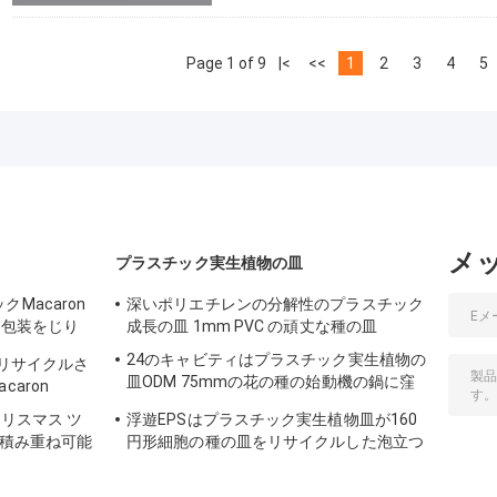
Page 1 of 9
|<
<<
1
2
3
4
5
メ
プラスチック実生植物の皿
Macaron
深いポリエチレンの分解性のプラスチック
沢な包装をじり
成長の皿 1mm PVC の頑丈な種の皿
24のキャビティはプラスチック実生植物の
むリサイクルさ
皿ODM 75mmの花の種の始動機の鍋に窪
aron
みを作った
リスマス ツ
浮遊EPSはプラスチック実生植物皿が160
む積み重ね可能
円形細胞の種の皿をリサイクルした泡立つ
ron