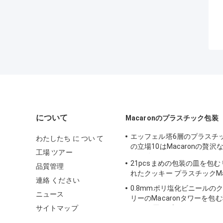
について
Macaronのプラスチック包装
エッフェル塔6層のプラスチック
わたしたち に つい て
の立場10はMacaronの贅
工場 ツアー
じり動かす
21pcsまめの包装の皿を包
品質管理
れたクッキー プラスチックMac
連絡 ください
0.8mmポリ塩化ビニールのク
ニュース
リーのMacaronタワーを包
サイトマップ
な10の層のプラスチックMaca