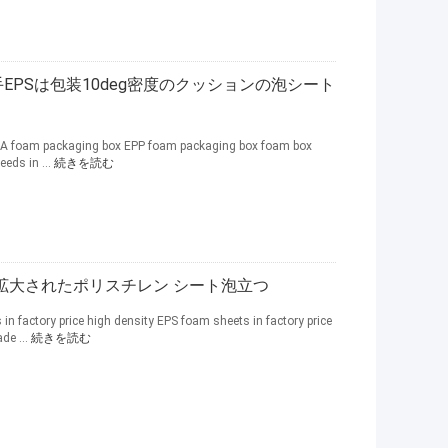
手EPSは包装10deg密度のクッションの泡シート
VA foam packaging box EPP foam packaging box foam box
eds in ...
続きを読む
m拡大されたポリスチレン シート泡立つ
n factory price high density EPS foam sheets in factory price
de ...
続きを読む