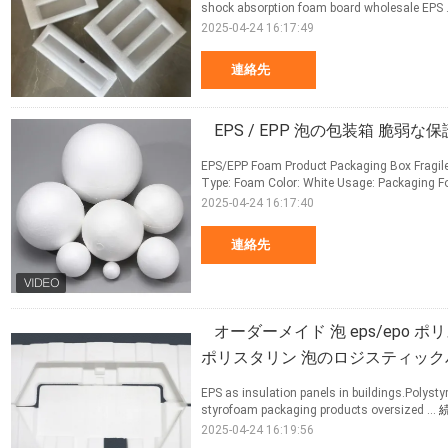
shock absorption foam board wholesale EPS .
2025-04-24 16:17:49
連絡先
EPS / EPP 泡の包装箱 脆弱な保
EPS/EPP Foam Product Packaging Box Fragile 
Type: Foam Color: White Usage: Packaging F
2025-04-24 16:17:40
連絡先
オーダーメイド 泡 eps/epo
ポリスタリン 泡のロジスティック
EPS as insulation panels in buildings.Polysty
styrofoam packaging products oversized ...
2025-04-24 16:19:56