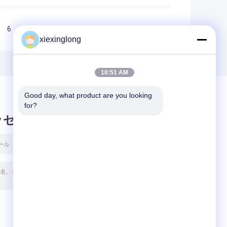
6
7
8
9
>>
>|
xiexinglong
10:51 AM
Good day, what product are you looking 
for?
ッセージ