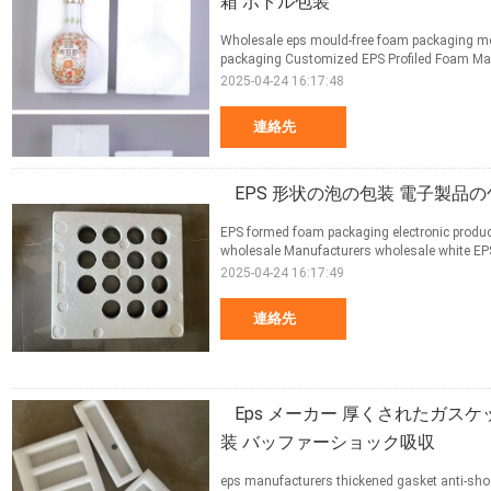
箱 ボトル包装
Wholesale eps mould-free foam packaging mo
packaging Customized EPS Profiled Foam Man
2025-04-24 16:17:48
連絡先
EPS 形状の泡の包装 電子製品
EPS formed foam packaging electronic produ
wholesale Manufacturers wholesale white EP
2025-04-24 16:17:49
連絡先
Eps メーカー 厚くされたガスケ
装 バッファーショック吸収
eps manufacturers thickened gasket anti-shock