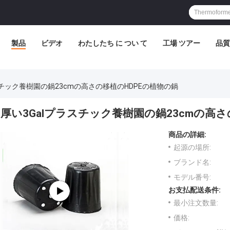
製品
ビデオ
わたしたち に つい て
工場 ツアー
品質
スチック養樹園の鍋23cmの高さの移植のHDPEの植物の鍋
厚い3Galプラスチック養樹園の鍋23cmの高さ
商品の詳細:
起源の場所:
ブランド名:
モデル番号:
お支払配送条件:
最小注文数量:
価格: