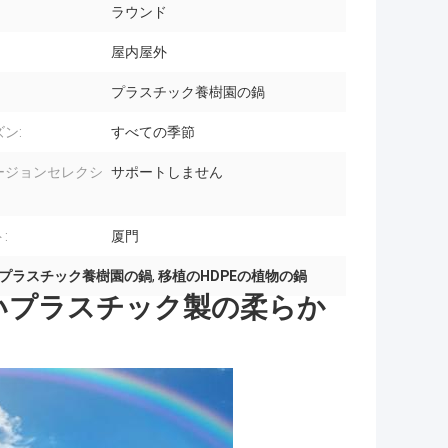
ラウンド
屋内屋外
プラスチック養樹園の鍋
ン:
すべての季節
ージョンセレクシ
サポートしません
:
厦門
alプラスチック養樹園の鍋
,
移植のHDPEの植物の鍋
いプラスチック製の柔らか