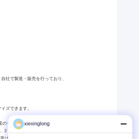
。自社で製造・販売を行っており、
マイズできます。
量産のリードタイムは？
xiexinglong
、2 ～ 7 営業日でサンプルを提供します。
常は7〜15営業日です。