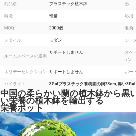
商品名:
プラスチック植木鉢
形:
特徴:
軽量
応用:
MOQ:
3000個
名前:
スタイル:
モダン
シーズ
サポートしません
オケ
ルームスペースの選択:
ョン:
ホリデーセレクション:
サポートしません
ポート
ハイライト:
3Galプラスチック養樹園の鍋23cm
,
厚い3G
中国の柔らかい蘭の植木鉢から黒
い栄養の植木鉢を輸出する
栄養ポット