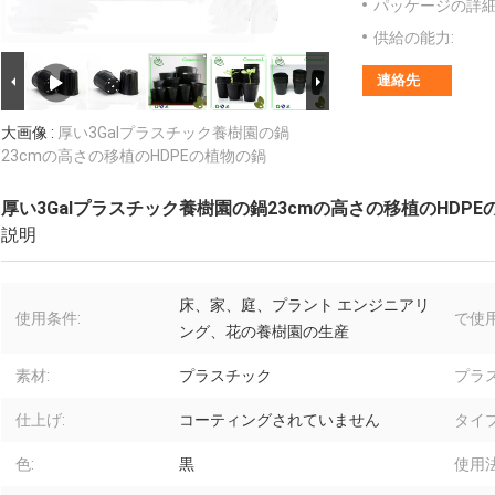
パッケージの詳細
供給の能力:
連絡先
大画像 :
厚い3Galプラスチック養樹園の鍋
23cmの高さの移植のHDPEの植物の鍋
厚い3Galプラスチック養樹園の鍋23cmの高さの移植のHDPE
説明
床、家、庭、プラント エンジニアリ
使用条件:
で使用
ング、花の養樹園の生産
素材:
プラスチック
プラ
仕上げ:
コーティングされていません
タイプ
色:
黒
使用法