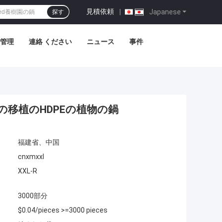
見積依頼
|
Japanese
探す
管理
連絡 ください
ニュース
事件
の移植のHDPEの植物の鍋
福建省、中国
cnxmxxl
XXL-R
3000部分
$0.04/pieces >=3000 pieces