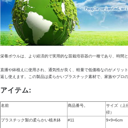
栄養ボウルは、より経済的で実用的な苗栽培容器の一種であり、時間
直播や鉢植えに使用され、通気性が良く、軽量で低価格なのがメリッ
返し使えます。この製品は柔らかいプラスチック素材で、家族やプロ
アイテム:
名前
商品番号。
サイズ（上
径）
プラスチック製の柔らかい植木鉢
#11
9×9×6cm