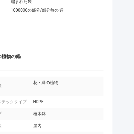
:
編まれた袋
1000000の部分/部分每の 週
の植物の鍋
花・緑の植物
:
スチックタイプ:
HDPE
:
植木鉢
:
屋内