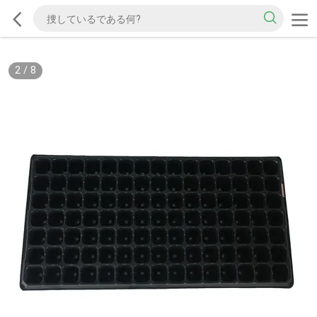
2
/
8