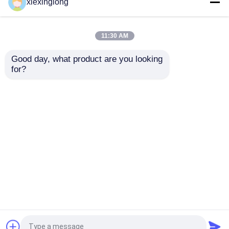
xiexinglong
薬の包装箱
11:30 AM
Macaronのプラスチック包装
Good day, what product are you looking 
for?
苗のトレイ 苗のスター
苗のトレイ 苗のスター
トトレイ 苗のスタート
トトレイ 苗のスタート
ペーパー ギフト用の箱の包装
トレイ 植物の成長トレ
トレイ 植物の成長トレ
イ
イ 苗のプレート
お問い合わせを送信
お問い合わせを送信
プラスチックまめの包装
プラスチック実生植物の皿
ホーム
企業情報
お問い合わせ
Desktop Site
地図
Privacy Policy
プラスチック植木鉢
品質
EPS EPPフーム
中国工場.Copyright © 2026
プラスチックの箱の包装
Xiamen Xiexinlong Technology Co.,Ltd. All Rights