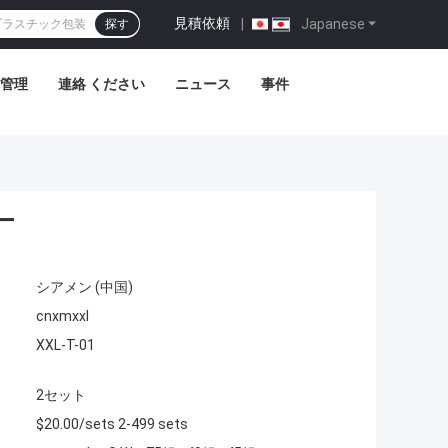
見積依頼
|
Japanese
探す
管理
連絡 ください
ニュース
事件
ー
シアメン (中国)
cnxmxxl
XXL-T-01
2セット
$20.00/sets 2-499 sets