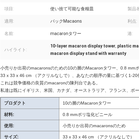
項目:
使い捨て可能な食糧皿
製品名
適用:
パックMacaons
利点:
名前:
macaronタワー
港:
10-layer macaron display tower
,
plastic m
ハイライト:
macaron display stand with warranty
小売りか出荷のmacaronsのための10の層のMacaronタワー、0.8 m
33 x 33 x 46 cm （アクリルなしで）、あなたの順序の量に基づく1-2
これは競争価格の良質のmacaronの陳列台である。
私達は既にイギリス、米国、カナダ、オーストラリア、フランス、ポ
プロダクト
10の層のMacaronタワー
材料:
0.8 mmポリ塩化ビニール
使用:
小売りか出荷のmacaronsのため
サイズ:
33 x 33 x 46 cm （アクリルなしで）