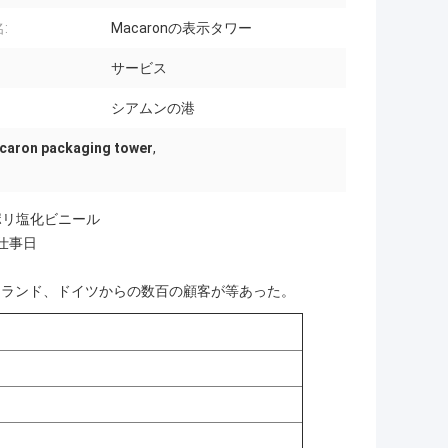
:
Macaronの表示タワー
サービス
シアムンの港
acaron packaging tower
,
mポリ塩化ビニール
0仕事日
ーランド、ドイツからの数百の顧客が等あった。