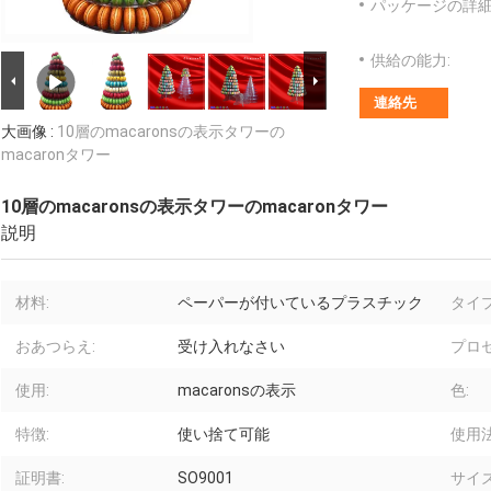
パッケージの詳細
供給の能力:
連絡先
大画像 :
10層のmacaronsの表示タワーの
macaronタワー
10層のmacaronsの表示タワーのmacaronタワー
説明
材料:
ペーパーが付いているプラスチック
タイプ
おあつらえ:
受け入れなさい
プロセ
使用:
macaronsの表示
色:
特徴:
使い捨て可能
使用法
証明書:
SO9001
サイズ