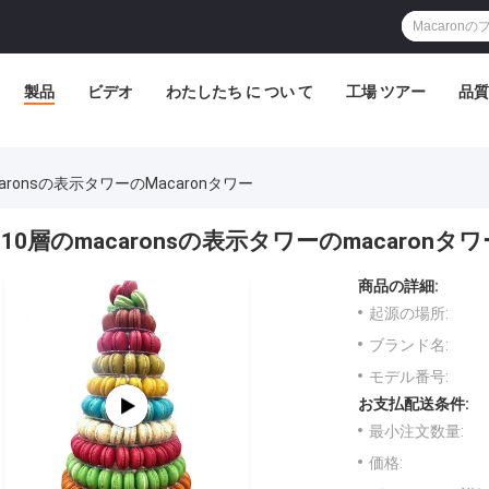
製品
ビデオ
わたしたち に つい て
工場 ツアー
品質
aronsの表示タワーのmacaronタワー
10層のmacaronsの表示タワーのmacaronタワ
商品の詳細:
起源の場所:
ブランド名:
モデル番号:
お支払配送条件:
最小注文数量:
価格: