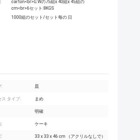
:
carton<br>G.Wの75組x 40組x 45組の
cm<br>6セット:8KGS
1000組のセット/セット每の 日
:
皿
ス タイプ:
まめ
明確
:
ケーキ
:
33 x 33 x 46 cm （アクリルなしで）