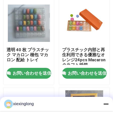
わたしたち に つい て
工場 ツアー
品質管理
透明 40 枚 プラスチッ
プラスチック内部と再
ク マカロン 梱包 マカ
生利用できる優雅なオ
ロン 配給 トレイ
レンジ24pcs Macaron
連絡 ください
クラフト紙箱
お問い合わせを送信
お問い合わせを送信
ニュース
事件
xiexinglong
EPS EPPフーム