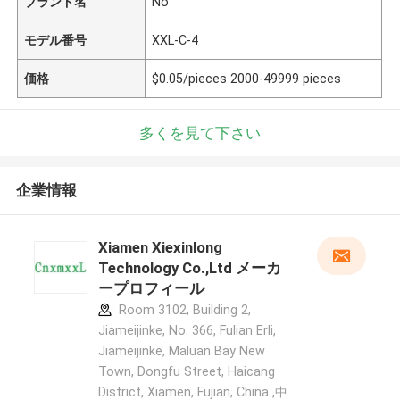
ブランド名
No
モデル番号
XXL-C-4
価格
$0.05/pieces 2000-49999 pieces
多くを見て下さい
企業情報
Xiamen Xiexinlong
Technology Co.,Ltd メーカ
ープロフィール
Room 3102, Building 2,
Jiameijinke, No. 366, Fulian Erli,
Jiameijinke, Maluan Bay New
Town, Dongfu Street, Haicang
District, Xiamen, Fujian, China ,中