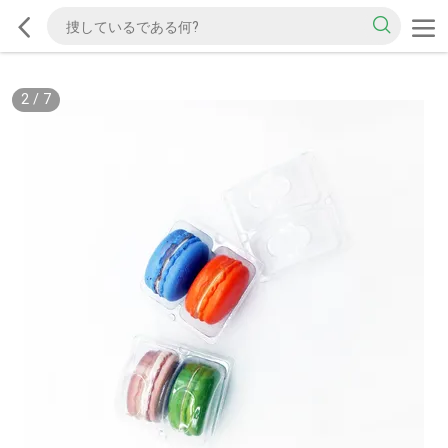
2
/
7