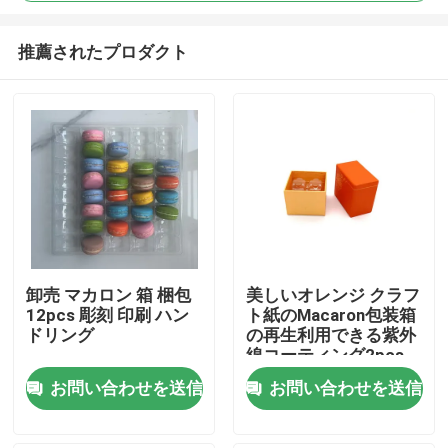
推薦されたプロダクト
卸売 マカロン 箱 梱包
美しいオレンジ クラフ
12pcs 彫刻 印刷 ハン
ト紙のMacaron包装箱
家へ
ドリング
の再生利用できる紫外
線コーティング2pcs
製品
お問い合わせを送信
お問い合わせを送信
ビデオ