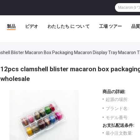
製品
ビデオ
わたしたち に つい て
工場 ツアー
品質
shell Blister Macaron Box Packaging Macaron Display Tray Macaron T
12pcs clamshell blister macaron box packagin
wholesale
商品の詳細:
起源の場所:
ブランド名:
モデル番号:
お支払配送条件:
最小注文数量: