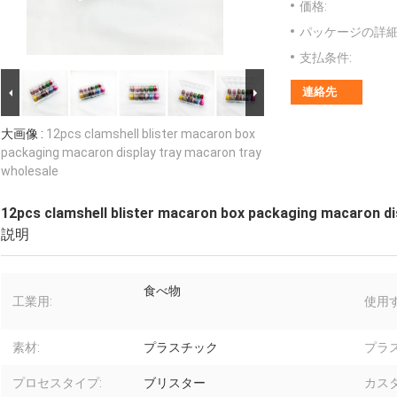
価格:
パッケージの詳細
支払条件:
連絡先
大画像 :
12pcs clamshell blister macaron box
packaging macaron display tray macaron tray
wholesale
12pcs clamshell blister macaron box packaging macaron di
説明
食べ物
工業用:
使用す
素材:
プラスチック
プラ
プロセスタイプ:
ブリスター
カス