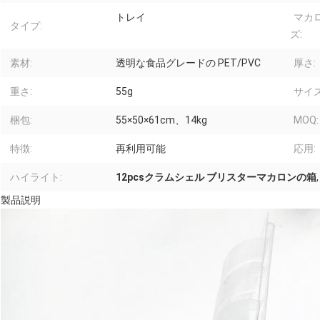
トレイ
マカ
タイプ:
ズ:
素材:
透明な食品グレードの PET/PVC
厚さ:
重さ:
55g
サイ
梱包:
55×50×61cm、14kg
MOQ:
特徴:
再利用可能
応用:
ハイライト:
12pcsクラムシェル ブリスターマカロンの箱
製品説明