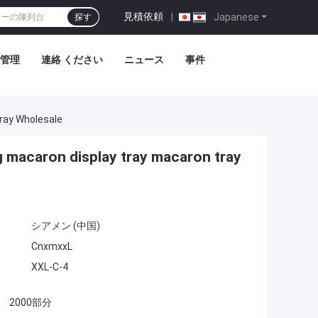
見積依頼
|
Japanese
探す
管理
連絡 ください
ニュース
事件
ray Wholesale
g macaron display tray macaron tray
シアメン (中国)
CnxmxxL
XXL-C-4
2000部分