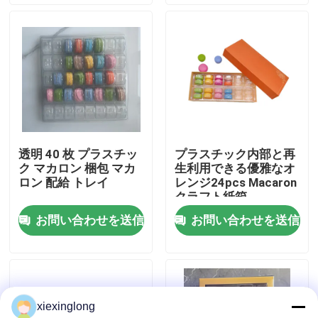
わたしたち に つい て
工場 ツアー
品質管理
透明 40 枚 プラスチッ
プラスチック内部と再
ク マカロン 梱包 マカ
生利用できる優雅なオ
連絡 ください
ロン 配給 トレイ
レンジ24pcs Macaron
クラフト紙箱
お問い合わせを送信
お問い合わせを送信
ニュース
事件
xiexinglong
EPS EPPフーム