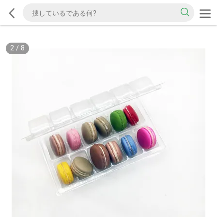
2
/
8