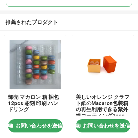
推薦されたプロダクト
卸売 マカロン 箱 梱包
美しいオレンジ クラフ
家へ
12pcs 彫刻 印刷 ハン
ト紙のMacaron包装箱
ドリング
の再生利用できる紫外
線コーティング2pcs
製品
お問い合わせを送信
お問い合わせを送信
ビデオ