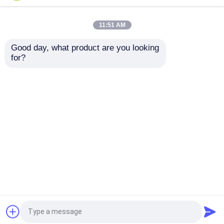
薬の包装箱
11:51 AM
Good day, what product are you looking 
Macaronのプラスチック包装
for?
6パックの注文の
透明紙箱 梱包 マカロ
Macaronのゆとりの皿
ン ディスプレイラック
再生利用できるプラス
マカロン トレイ マカ
ペーパー ギフト用の箱の包装
チック チョコレート皿
ロン ギフトボックス
梱包 チョコレート マ
お問い合わせを送信
お問い合わせを送信
カロン 上下蓋 梱包
プラスチックまめの包装
ホーム
企業情報
お問い合わせ
Desktop Site
プラスチック実生植物の皿
地図
Privacy Policy
プラスチック植木鉢
品質
EPS EPPフーム
中国工場.Copyright © 2026
Xiamen Xiexinlong Technology Co.,Ltd. All Rights
プラスチックの箱の包装
Reserved.