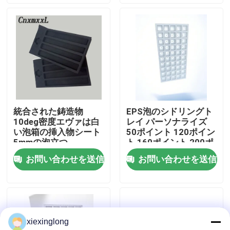
わたしたち に つい て
工場 ツアー
品質管理
統合された鋳造物
EPS泡のシドリングト
10deg密度エヴァは白
レイ パーソナライズ
連絡 ください
い泡箱の挿入物シート
50ポイント 120ポイン
5mmの泡立つ
ト 160ポイント 200ポ
イント
お問い合わせを送信
お問い合わせを送信
ニュース
事件
xiexinglong
EPS EPPフーム