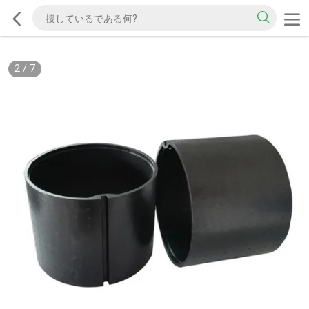
2
/
7