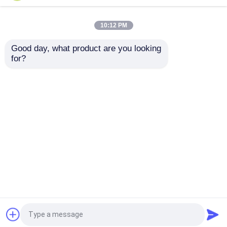
薬の包装箱
10:12 PM
Good day, what product are you looking 
Macaronのプラスチック包装
for?
EPS 泡のシドリングト
薬剤の包装箱 3 Ml 5 水
レイ 50ポイント 120
注入用 PVC ブリスタ
ポイント 160ポイント
ートレイ カスタマイズ
ペーパー ギフト用の箱の包装
200ポイント オーダー
メイド フルーツ 野菜
お問い合わせを送信
お問い合わせを送信
花の卸売
プラスチックまめの包装
ホーム
企業情報
お問い合わせ
Desktop Site
プラスチック実生植物の皿
地図
Privacy Policy
プラスチック植木鉢
品質
EPS EPPフーム
中国工場.Copyright © 2026
Xiamen Xiexinlong Technology Co.,Ltd. All Rights
プラスチックの箱の包装
Reserved.