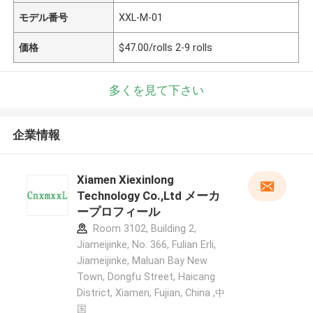
モデル番号
XXL-M-01
価格
$47.00/rolls 2-9 rolls
多くを見て下さい
企業情報
Xiamen Xiexinlong
Technology Co.,Ltd メーカ
ープロフィール
Room 3102, Building 2,
Jiameijinke, No. 366, Fulian Erli,
Jiameijinke, Maluan Bay New
Town, Dongfu Street, Haicang
District, Xiamen, Fujian, China ,中
国