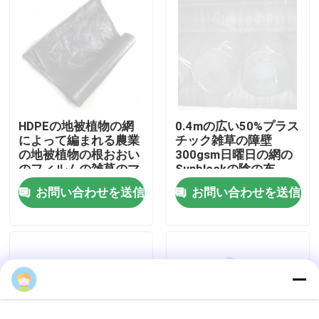
わたしたち に つい て
工場 ツアー
HDPEの地被植物の網
0.4mの広い50%プラス
品質管理
によって編まれる農業
チック雑草の障壁
の地被植物の根おおい
300gsm日曜日の網の
のフィルムの雑草のマ
Sunblockの陰の布
連絡 ください
ット1 -スクエア1
お問い合わせを送信
お問い合わせを送信
ニュース
事件
xiexinglong
EPS EPPフーム