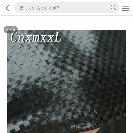
2
/
5