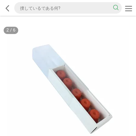
2
/
6