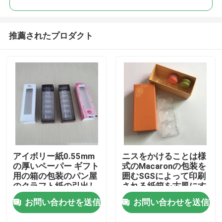
推薦されたプロダクト
アイボリー紙0.55mm
ニスをかけることは様
家へ
の厚いペーパー ギフト
式のMacaronの包装を
用の箱の包装のパン屋
囲むSGSによって印刷
のクラフト紙の引出し
される紙箱を古風にす
製品
箱
る
お問い合わせを送信
お問い合わせを送信
ビデオ