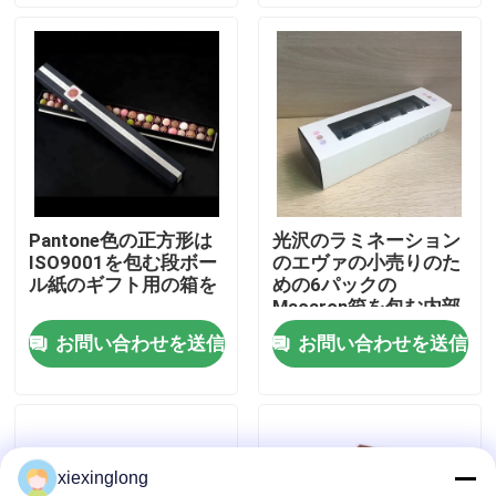
わたしたち に つい て
工場 ツアー
品質管理
Pantone色の正方形は
光沢のラミネーション
ISO9001を包む段ボー
のエヴァの小売りのた
連絡 ください
ル紙のギフト用の箱を
めの6パックの
Macaron箱を包む内部
のペーパー ギフト用の
お問い合わせを送信
お問い合わせを送信
ニュース
箱
事件
xiexinglong
EPS EPPフーム