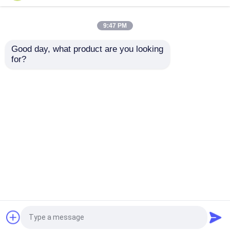
薬の包装箱
9:47 PM
Good day, what product are you looking 
Macaronのプラスチック包装
for?
900g灰色のボール紙
クラフト堅い折る箱を
のペーパー ギフト用の
包むクラムシェル2mm
箱24pcs Macaronの輸
のアート ペーパーのギ
ペーパー ギフト用の箱の包装
送箱を印刷するCMYK
フト用の箱
お問い合わせを送信
お問い合わせを送信
プラスチックまめの包装
ホーム
企業情報
お問い合わせ
Desktop Site
プラスチック実生植物の皿
地図
Privacy Policy
プラスチック植木鉢
品質
EPS EPPフーム
中国工場.Copyright © 2026
Xiamen Xiexinlong Technology Co.,Ltd. All Rights
プラスチックの箱の包装
Reserved.