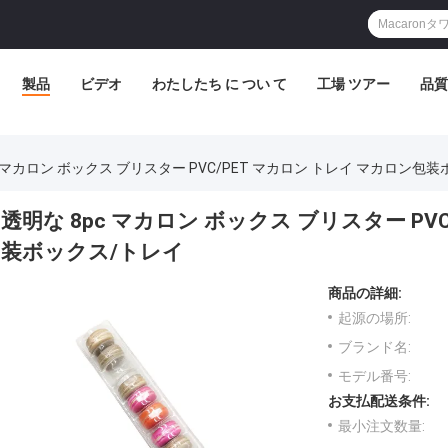
製品
ビデオ
わたしたち に つい て
工場 ツアー
品質
c マカロン ボックス ブリスター PVC/PET マカロン トレイ マカロン包
透明な 8pc マカロン ボックス ブリスター PV
装ボックス/トレイ
商品の詳細:
起源の場所:
ブランド名:
モデル番号:
お支払配送条件:
最小注文数量: