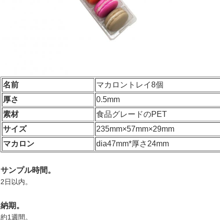
名前
マカロントレイ8個
厚さ
0.5mm
素材
食品グレードのPET
サイズ
235mm×57mm×29mm
マカロン
dia47mm*厚さ24mm
サンプル時間。
2日以内。
納期。
約1週間。