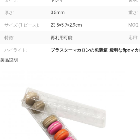
タイプ:
トレイ
素材:
厚さ:
0.5mm
重さ:
サイズ (1 ピース):
23.5×5.7×2.9cm
MOQ:
特徴:
再利用可能
応用:
ハイライト:
ブラスターマカロンの包装箱
,
透明な8pcマ
製品説明