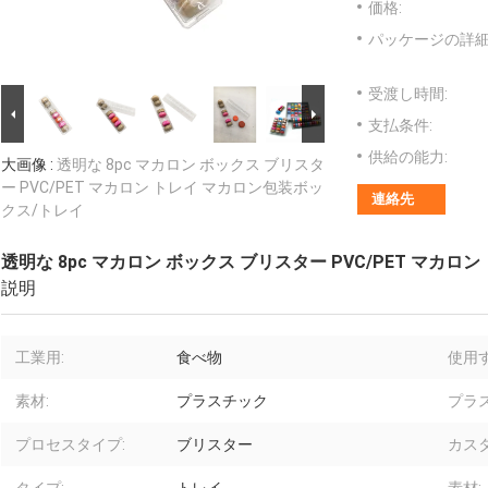
価格:
パッケージの詳細
受渡し時間:
支払条件:
供給の能力:
大画像 :
透明な 8pc マカロン ボックス ブリスタ
ー PVC/PET マカロン トレイ マカロン包装ボッ
連絡先
クス/トレイ
透明な 8pc マカロン ボックス ブリスター PVC/PET マカ
説明
工業用:
食べ物
使用す
素材:
プラスチック
プラ
プロセスタイプ:
ブリスター
カス