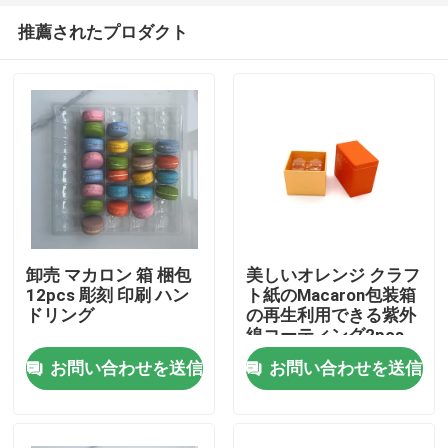
推薦されたプロダクト
卸売 マカロン 箱 梱包
美しいオレンジ クラフ
12pcs 彫刻 印刷 ハン
ト紙のMacaron包装箱
ドリング
の再生利用できる紫外
家へ
線コーティング2pcs
お問い合わせを送信
お問い合わせを送信
製品
ビデオ