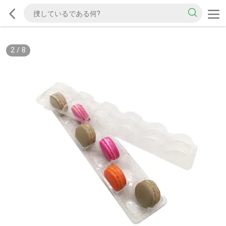
2
/
8