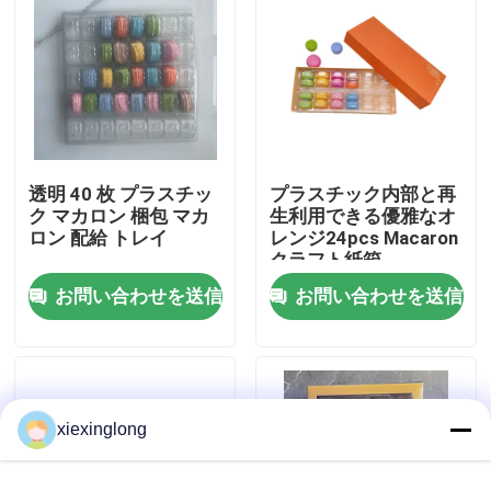
わたしたち に つい て
工場 ツアー
透明 40 枚 プラスチッ
プラスチック内部と再
品質管理
ク マカロン 梱包 マカ
生利用できる優雅なオ
ロン 配給 トレイ
レンジ24pcs Macaron
クラフト紙箱
連絡 ください
お問い合わせを送信
お問い合わせを送信
ニュース
事件
xiexinglong
EPS EPPフーム