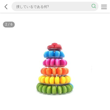
2
/
6