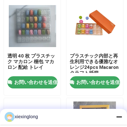
わたしたち に つい て
工場 ツアー
品質管理
透明 40 枚 プラスチッ
プラスチック内部と再
ク マカロン 梱包 マカ
生利用できる優雅なオ
ロン 配給 トレイ
レンジ24pcs Macaron
連絡 ください
クラフト紙箱
お問い合わせを送信
お問い合わせを送信
ニュース
事件
xiexinglong
EPS EPPフーム