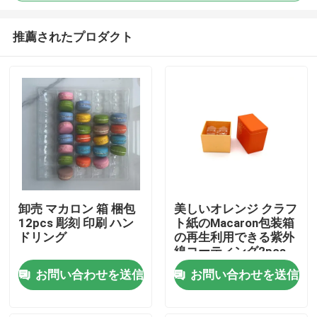
推薦されたプロダクト
卸売 マカロン 箱 梱包
美しいオレンジ クラフ
12pcs 彫刻 印刷 ハン
ト紙のMacaron包装箱
家へ
ドリング
の再生利用できる紫外
線コーティング2pcs
製品
お問い合わせを送信
お問い合わせを送信
ビデオ