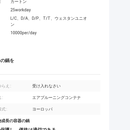
:
カートン
25workday
L/C、D/A、D/P、T/T、ウェスタンユニオ
ン
10000per/day
器の鍋を
らえ::
受け入れなさい
::
エアプルーニングコンテナ
式::
ヨーロッパ
物成長の容器の鍋
を保護し、価格は適切である