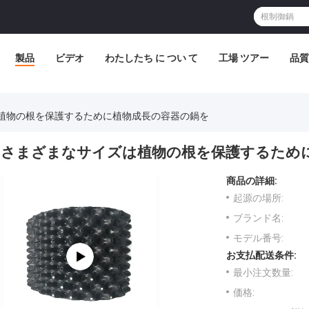
製品
ビデオ
わたしたち に つい て
工場 ツアー
品質
植物の根を保護するために植物成長の容器の鍋を
さまざまなサイズは植物の根を保護するため
商品の詳細:
起源の場所:
ブランド名:
モデル番号:
お支払配送条件:
最小注文数量:
価格: