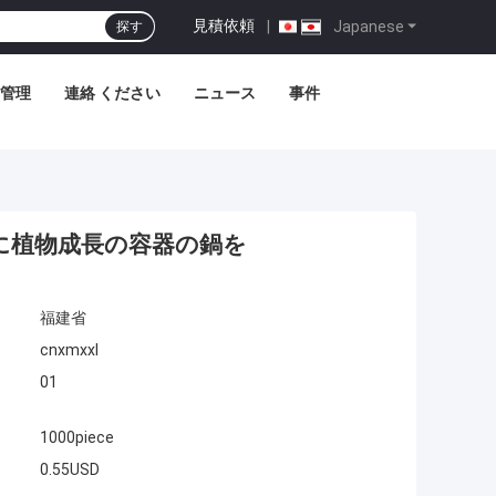
見積依頼
|
Japanese
探す
管理
連絡 ください
ニュース
事件
に植物成長の容器の鍋を
福建省
cnxmxxl
01
1000piece
0.55USD