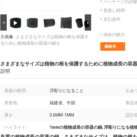
パッケージの詳細
受渡し時間:
支払条件:
供給の能力:
大画像 :
さまざまなサイズは植物の根を保護す
るために植物成長の容器の鍋を
連絡先
さまざまなサイズは植物の根を保護するために植物成長の容
説明
表面の処理::
浮彫りになること
おあつ
原産地::
福建省、中国
製品名
厚さ::
0.6MM-1MM
設計様
ハイライト:
1mmの植物成長の容器の鍋
,
浮彫りになる植
良質の植物成長の容器の鍋、さまざまなサイズは、植物の根