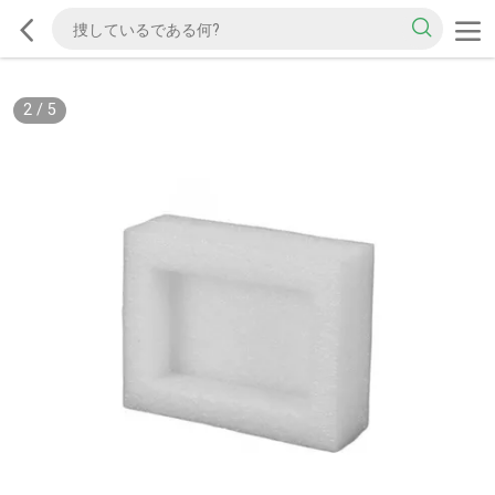
2
/
5