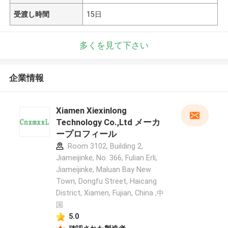
受渡し時間
15日
多くを見て下さい
企業情報
Xiamen Xiexinlong
Technology Co.,Ltd メーカ
ープロフィール
Room 3102, Building 2,
Jiameijinke, No. 366, Fulian Erli,
Jiameijinke, Maluan Bay New
Town, Dongfu Street, Haicang
District, Xiamen, Fujian, China ,中
国
5.0