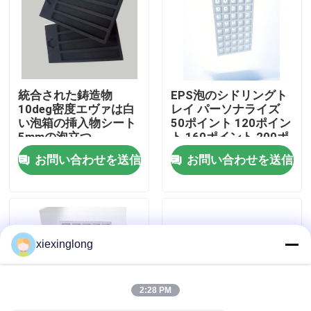
わたしたち に つい て
工場 ツアー
統合された鋳造物
EPS泡のシドリングト
10deg密度エヴァは白
レイ パーソナライズ
い泡箱の挿入物シート
50ポイント 120ポイン
品質管理
5mmの泡立つ
ト 160ポイント 200ポ
イント
お問い合わせを送信
お問い合わせを送信
連絡 ください
ニュース
xiexinglong
事件
2:28 PM
EPS EPPフーム