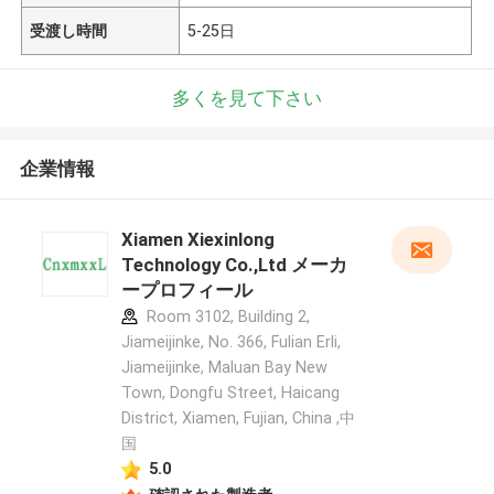
受渡し時間
5-25日
多くを見て下さい
企業情報
Xiamen Xiexinlong
Technology Co.,Ltd メーカ
ープロフィール
Room 3102, Building 2,
Jiameijinke, No. 366, Fulian Erli,
Jiameijinke, Maluan Bay New
Town, Dongfu Street, Haicang
District, Xiamen, Fujian, China ,中
国
5.0