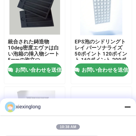
わたしたち に つい て
工場 ツアー
統合された鋳造物
EPS泡のシドリングト
10deg密度エヴァは白
レイ パーソナライズ
い泡箱の挿入物シート
50ポイント 120ポイン
品質管理
5mmの泡立つ
ト 160ポイント 200ポ
イント
お問い合わせを送信
お問い合わせを送信
連絡 ください
ニュース
xiexinglong
事件
10:38 AM
EPS EPPフーム