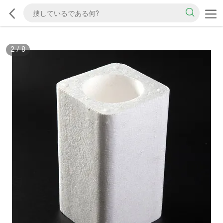
2
/
8