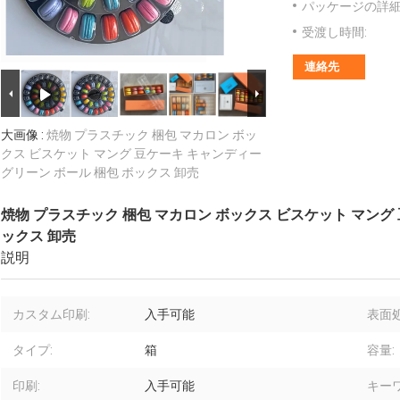
パッケージの詳細
受渡し時間:
連絡先
大画像 :
焼物 プラスチック 梱包 マカロン ボッ
クス ビスケット マング 豆ケーキ キャンディー
グリーン ボール 梱包 ボックス 卸売
焼物 プラスチック 梱包 マカロン ボックス ビスケット マング 
ックス 卸売
説明
カスタム印刷:
入手可能
表面処
タイプ:
箱
容量:
印刷:
入手可能
キーワ