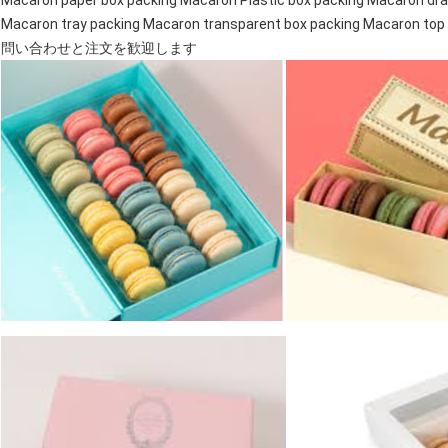
Macaron paper box packing Macaron Plastic box packing Macaron dra
Macaron tray packing Macaron transparent box packing Macaron top a
問い合わせと注文を歓迎します