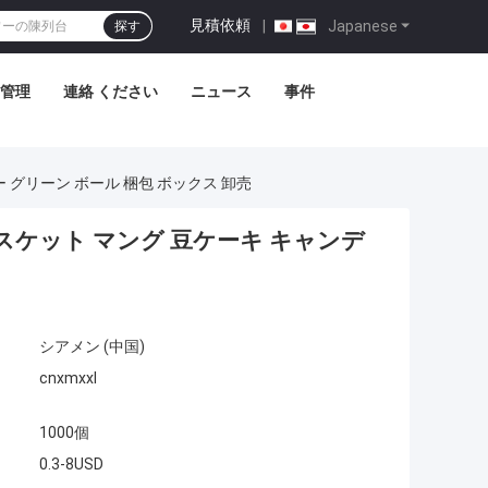
見積依頼
|
Japanese
探す
管理
連絡 ください
ニュース
事件
 グリーン ボール 梱包 ボックス 卸売
スケット マング 豆ケーキ キャンデ
シアメン (中国)
cnxmxxl
1000個
0.3-8USD