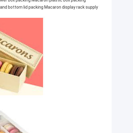
wer box packing Macaron plastic box packing
nd bottom lid packing Macaron display rack supply