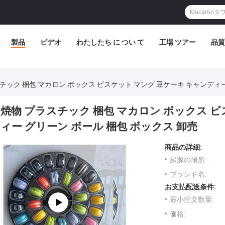
製品
ビデオ
わたしたち に つい て
工場 ツアー
品質
チック 梱包 マカロン ボックス ビスケット マング 豆ケーキ キャンディー
焼物 プラスチック 梱包 マカロン ボックス ビ
ィー グリーン ボール 梱包 ボックス 卸売
商品の詳細:
起源の場所:
ブランド名:
お支払配送条件:
最小注文数量:
価格: