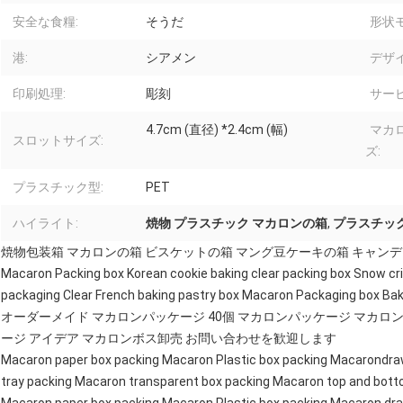
安全な食糧:
そうだ
形状モ
港:
シアメン
デザイ
印刷処理:
彫刻
サービ
4.7cm (直径) *2.4cm (幅)
マカ
スロットサイズ:
ズ:
プラスチック型:
PET
ハイライト:
焼物 プラスチック マカロンの箱
,
プラスチッ
焼物包装箱 マカロンの箱 ビスケットの箱 マング豆ケーキの箱 キャンデ
Macaron Packing box Korean cookie baking clear packing box Snow cri
packaging Clear French baking pastry box Macaron Packaging box Baki
オーダーメイド マカロンパッケージ 40個 マカロンパッケージ マカロ
ージ アイデア マカロンボス卸売 お問い合わせを歓迎します
Macaron paper box packing Macaron Plastic box packing Macarondra
tray packing Macaron transparent box packing Macaron top and bott