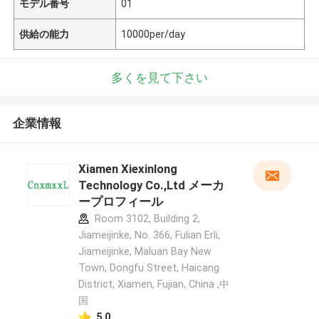
モデル番号
01
供給の能力
10000per/day
多くを見て下さい
企業情報
Xiamen Xiexinlong
Technology Co.,Ltd メーカ
ープロフィール
Room 3102, Building 2,
Jiameijinke, No. 366, Fulian Erli,
Jiameijinke, Maluan Bay New
Town, Dongfu Street, Haicang
District, Xiamen, Fujian, China ,中
国
5.0