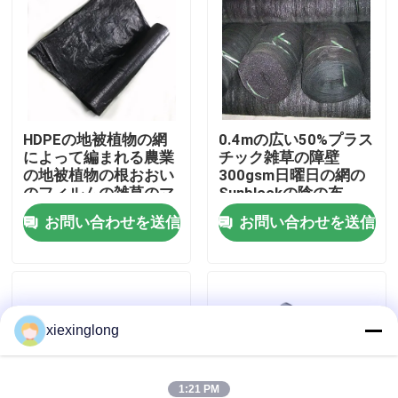
わたしたち に つい て
工場 ツアー
HDPEの地被植物の網
0.4mの広い50%プラス
によって編まれる農業
チック雑草の障壁
品質管理
の地被植物の根おおい
300gsm日曜日の網の
のフィルムの雑草のマ
Sunblockの陰の布
ット1 -スクエア1
連絡 ください
お問い合わせを送信
お問い合わせを送信
ニュース
xiexinglong
事件
EPS EPPフーム
1:21 PM