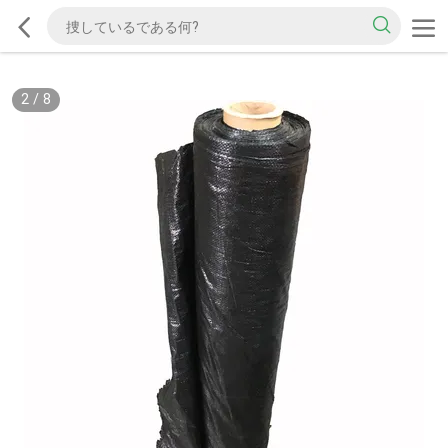
2
/
8