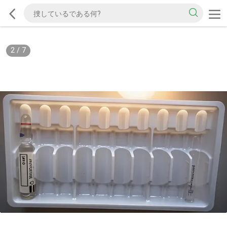
2
/
7