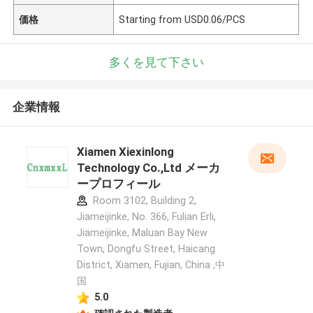
価格
Starting from USD0.06/PCS
多くを見て下さい
企業情報
Xiamen Xiexinlong
Technology Co.,Ltd メーカ
ープロフィール
Room 3102, Building 2,
Jiameijinke, No. 366, Fulian Erli,
Jiameijinke, Maluan Bay New
Town, Dongfu Street, Haicang
District, Xiamen, Fujian, China ,中
国
5.0