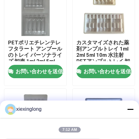
わたしたち に つい て
工場 ツアー
PETポリエチレンテレ
カスタマイズされた薬
フタラート アンプール
剤アンプルトレイ 1ml
のトレイ パーソナライ
2ml 5ml 10m 水注射
品質管理
ズ 卸売 1ml 2ml 5ml
PETアンプルトレイ 卸
10ml 水注射 アンプー
売カスタマイズ
お問い合わせを送信
お問い合わせを送信
ルのトレイ パーソナラ
連絡 ください
イズ
ニュース
xiexinglong
事件
7:12 AM
EPS EPPフーム