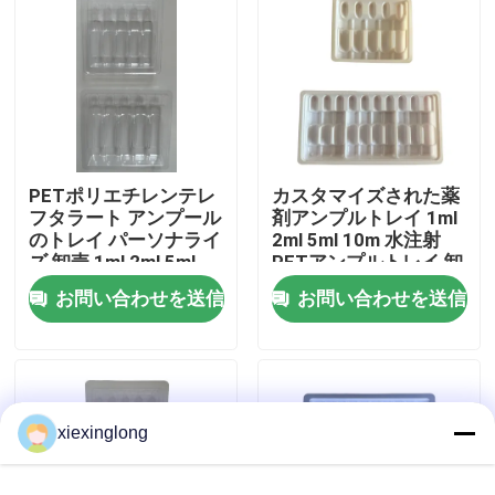
わたしたち に つい て
工場 ツアー
PETポリエチレンテレ
カスタマイズされた薬
品質管理
フタラート アンプール
剤アンプルトレイ 1ml
のトレイ パーソナライ
2ml 5ml 10m 水注射
ズ 卸売 1ml 2ml 5ml
PETアンプルトレイ 卸
連絡 ください
10ml 水注射 アンプー
売カスタマイズ
お問い合わせを送信
お問い合わせを送信
ルのトレイ パーソナラ
イズ
ニュース
事件
xiexinglong
EPS EPPフーム