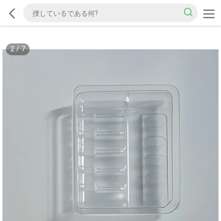
2
/
7