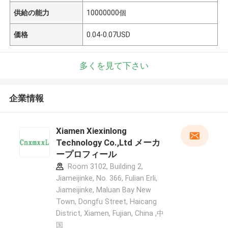
供給の能力
10000000個
価格
0.04-0.07USD
多くを見て下さい
企業情報
Xiamen Xiexinlong
Technology Co.,Ltd メーカ
ープロフィール
Room 3102, Building 2,
Jiameijinke, No. 366, Fulian Erli,
Jiameijinke, Maluan Bay New
Town, Dongfu Street, Haicang
District, Xiamen, Fujian, China ,中
国