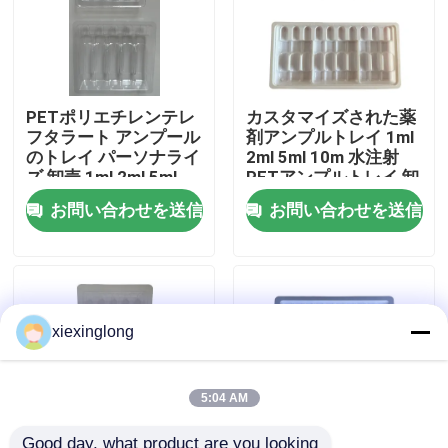
わたしたち に つい て
PETポリエチレンテレ
カスタマイズされた薬
工場 ツアー
フタラート アンプール
剤アンプルトレイ 1ml
のトレイ パーソナライ
2ml 5ml 10m 水注射
ズ 卸売 1ml 2ml 5ml
PETアンプルトレイ 卸
品質管理
10ml 水注射 アンプー
売カスタマイズ
お問い合わせを送信
お問い合わせを送信
ルのトレイ パーソナラ
イズ
連絡 ください
ニュース
xiexinglong
事件
5:04 AM
EPS EPPフーム
Good day, what product are you looking 