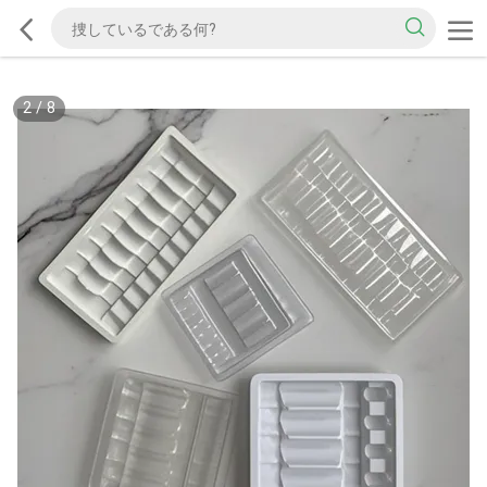
2
/
8