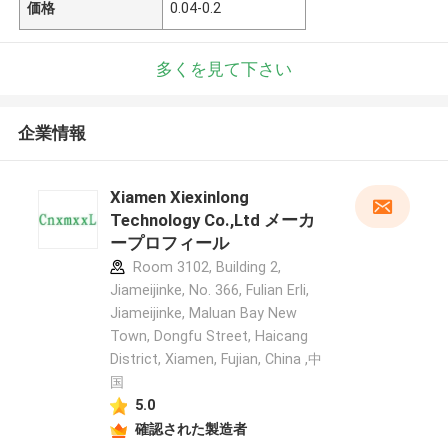
価格
0.04-0.2
多くを見て下さい
企業情報
Xiamen Xiexinlong
Technology Co.,Ltd メーカ
ープロフィール
Room 3102, Building 2,
Jiameijinke, No. 366, Fulian Erli,
Jiameijinke, Maluan Bay New
Town, Dongfu Street, Haicang
District, Xiamen, Fujian, China ,中
国
5.0
確認された製造者