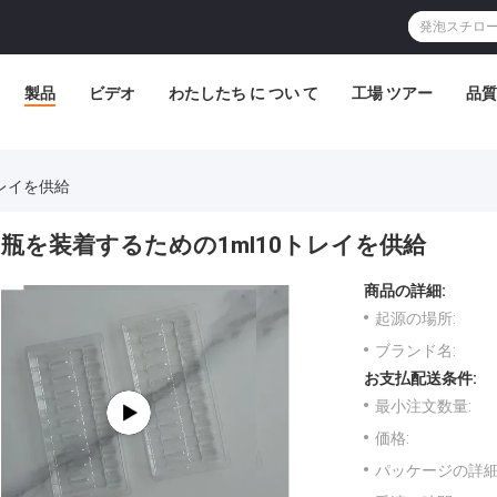
製品
ビデオ
わたしたち に つい て
工場 ツアー
品質
トレイを供給
瓶を装着するための1ml10トレイを供給
商品の詳細:
起源の場所:
ブランド名:
お支払配送条件:
最小注文数量:
価格:
パッケージの詳細