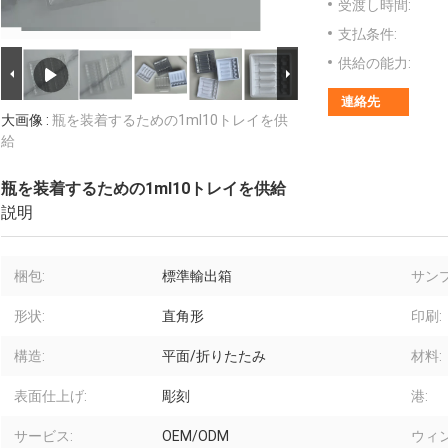
受渡し時間:
支払条件:
供給の能力:
連絡先
大画像 :
瓶を装着するための1ml10トレイを供
給
瓶を装着するための1ml10トレイを供給
説明
梱包:
標準輸出箱
サンプ
形状:
直角形
印刷:
構造:
平面/折りたたみ
材料:
表面仕上げ:
彫刻
港:
サービス:
OEM/ODM
ウィ