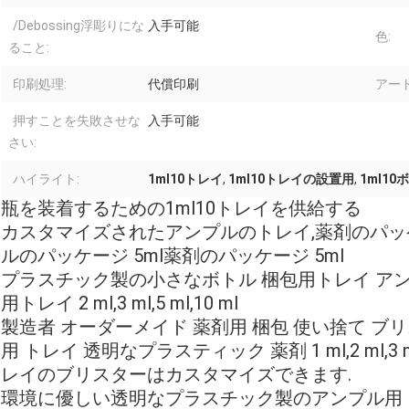
/Debossing浮彫りにな
入手可能
色:
ること:
印刷処理:
代償印刷
アート
押すことを失敗させな
入手可能
さい:
ハイライト:
1ml10トレイ
,
1ml10トレイの設置用
,
1ml1
瓶を装着するための1ml10トレイを供給する
カスタマイズされたアンプルのトレイ,薬剤のパッケ
ルのパッケージ 5ml薬剤のパッケージ 5ml
プラスチック製の小さなボトル 梱包用トレイ アン
用トレイ 2 ml,3 ml,5 ml,10 ml
製造者 オーダーメイド 薬剤用 梱包 使い捨て ブ
用 トレイ 透明なプラスティック 薬剤 1 ml,2 ml,3 
レイのブリスターはカスタマイズできます.
環境に優しい透明なプラスチック製のアンプル用トレ