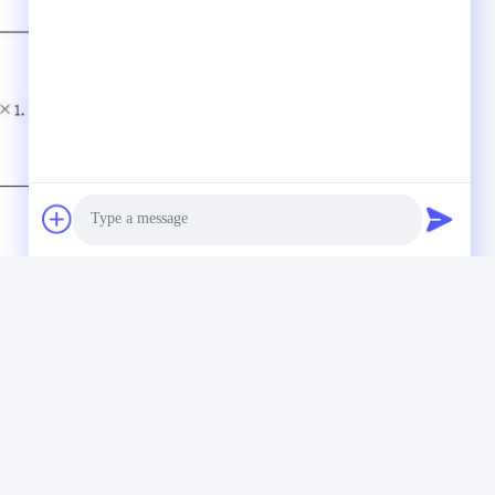
Photo
Video Call
Audio Call