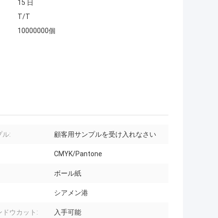
15 日
T/T
10000000個
ル:
顧客用サンプルを受け入れなさい
CMYK/Pantone
ボール紙
シアメン港
ンドウカット:
入手可能